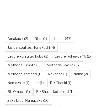
VOUS AIDER À MIEUX COMPRENDRE POUR
MIEUX CHOISIR
Amakuchi
(2)
Ginjo
(1)
Junmai
(47)
Jus de gouttes : Funakuchi
(4)
Levure kuratsuki kobo
(3)
Levure Rokugo n°6
(1)
Méthode Kimoto
(3)
Méthode Sokujo
(37)
Méthode Yamahai
(1)
Nakadori
(1)
Nama
(2)
Namazake
(1)
riz
(1)
Riz Ghoriki
(1)
Riz Omachi
(1)
Riz Shuzo-kotekimai
(1)
Sake brut : Namazake
(16)