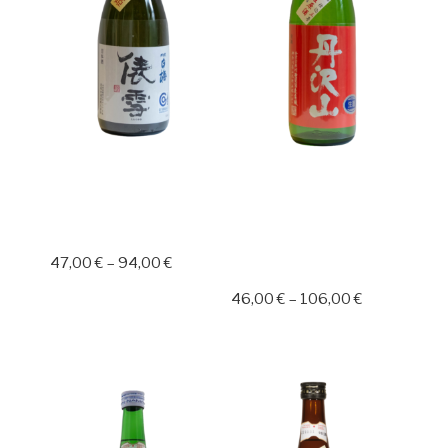
UZEN TAWARAYUKI
TANZAWASAN
JUNMAI GINJO
LABEL ROUGE
TSUYAHIME
YAMADA-NISHIKI
JUNMAI NAMA
47,00
€
–
94,00
€
GENSHU
46,00
€
–
106,00
€