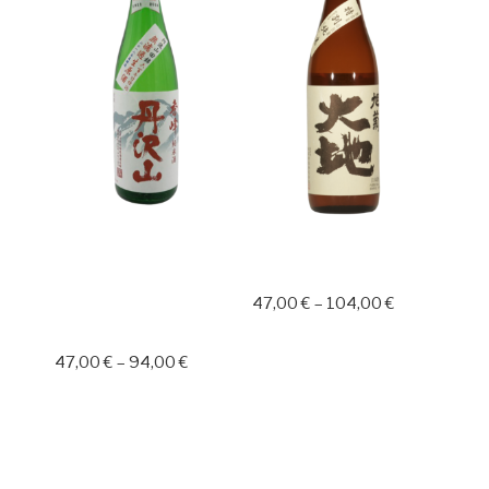
TANSAWASAN
DAICHI JUNMAI
SHUHO JUNMAI
47,00
€
–
104,00
€
NAMA MUROKA
GENSHU
47,00
€
–
94,00
€