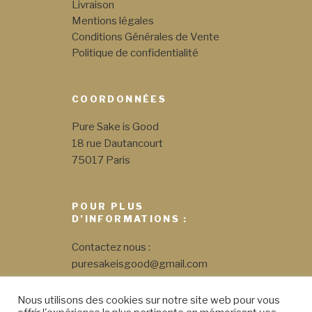
Livraison
Mentions légales
Conditions Générales de Vente
Politique de confidentialité
COORDONNÉES
Pure Sake is Good
18 rue Dautancourt
75017 Paris
POUR PLUS
D’INFORMATIONS :
Contactez nous :
puresakeisgood@gmail.com
06 35 21 96 79
Nous utilisons des cookies sur notre site web pour vous