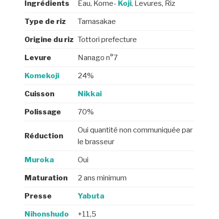
Ingrédients
Eau, Kome-
Koji
, Levures, Riz
Type de riz
Tamasakae
Origine du riz
Tottori prefecture
Levure
Nanago n°7
Komekoji
24%
Cuisson
Nikkai
Polissage
70%
Oui quantité non communiquée par
Réduction
le brasseur
Muroka
Oui
Maturation
2 ans minimum
Presse
Yabuta
Nihonshudo
+11,5