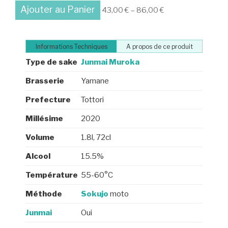
Ajouter au Panier
43,00
€
–
86,00
€
Informations Techniques
A propos de ce produit
Type de sake
Junmai
Muroka
Brasserie
Yamane
Prefecture
Tottori
Millésime
2020
Volume
1.8l, 72cl
Alcool
15.5%
Température
55-60°C
Méthode
Sokujo
moto
Junmai
Oui