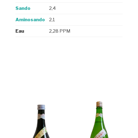
Sando
2,4
Aminosando
2,1
Eau
2,28 PPM
Produits apparentés