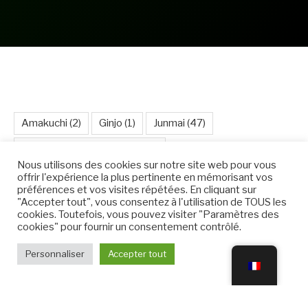
VOUS AIDER À MIEUX COMPRENDRE POUR
MIEUX CHOISIR
Amakuchi
(2)
Ginjo
(1)
Junmai
(47)
Jus de gouttes : Funakuchi
(4)
Nous utilisons des cookies sur notre site web pour vous
Levure kuratsuki kobo
(3)
Levure Rokugo n°6
(1)
offrir l'expérience la plus pertinente en mémorisant vos
préférences et vos visites répétées. En cliquant sur
Méthode Kimoto
(3)
Méthode Sokujo
(37)
"Accepter tout", vous consentez à l'utilisation de TOUS les
cookies. Toutefois, vous pouvez visiter "Paramètres des
Méthode Yamahai
(1)
Nakadori
(1)
Nama
(2)
cookies" pour fournir un consentement contrôlé.
Namazake
(1)
riz
(1)
Riz Ghoriki
(1)
Personnaliser
Accepter tout
Riz Omachi
(1)
Riz Shuzo-kotekimai
(1)
Sake brut : Namazake
(16)