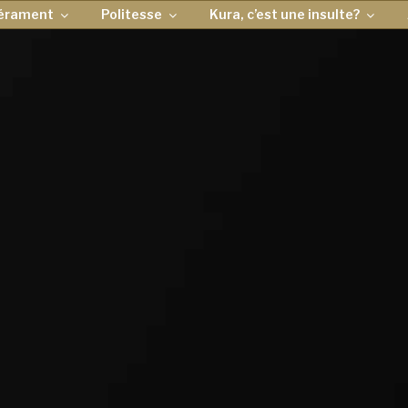
érament
Politesse
Kura, c’est une insulte?