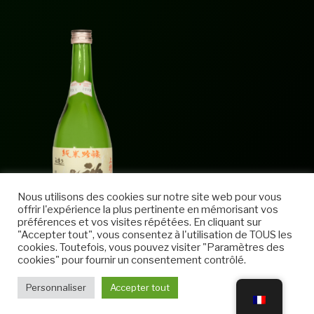
Nous utilisons des cookies sur notre site web pour vous
offrir l'expérience la plus pertinente en mémorisant vos
préférences et vos visites répétées. En cliquant sur
"Accepter tout", vous consentez à l'utilisation de TOUS les
cookies. Toutefois, vous pouvez visiter "Paramètres des
cookies" pour fournir un consentement contrôlé.
SHINKAME JUNMAI
Personnaliser
Accepter tout
GINJO NAMA
FUNAKUCHI 2013