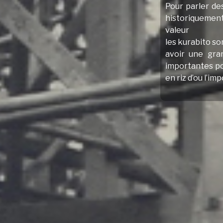
Pour parler de
historiquement
valeur
les kurabito so
avoir une gra
importantes pou
en riz d’ou l’i