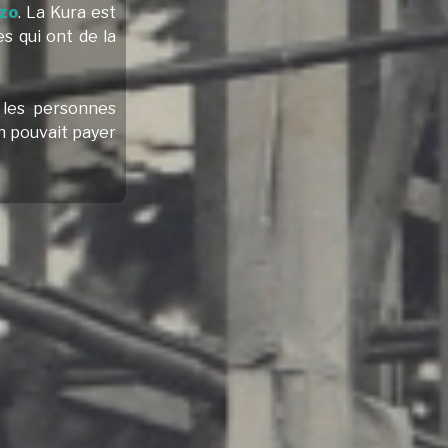
zo
. La Kura est
s qui ont de la
 les personnes
on pouvait payer