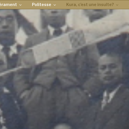
érament
Politesse
Kura, c’est une insulte?