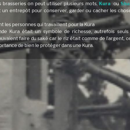
s brasseries on peut utiliser plusieurs mots,
Kura
ou
Shu
 un entrepôt pour conserver, garder ou cacher les chose
nt les personnes qui travaillent pour la Kura
nde Kura était un symbole de richesse, autrefois seuls
vaient faire du saké car le riz était comme de l’argent, 
mportance de bien le protéger dans une Kura.