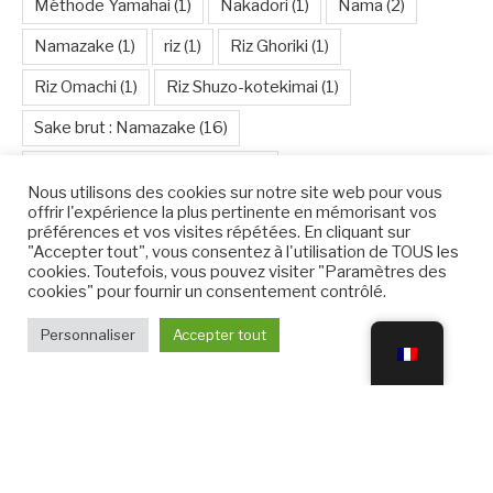
Méthode Yamahai
(1)
Nakadori
(1)
Nama
(2)
Namazake
(1)
riz
(1)
Riz Ghoriki
(1)
Riz Omachi
(1)
Riz Shuzo-kotekimai
(1)
Sake brut : Namazake
(16)
Sake cuit 1 fois : Namachozo
(1)
Nous utilisons des cookies sur notre site web pour vous
Sake cuit 1 fois : Namazume
(5)
Sake Daiginjo
(3)
offrir l'expérience la plus pertinente en mémorisant vos
préférences et vos visites répétées. En cliquant sur
Sake Genshu entier en alcool
(8)
Sake Ginjo
(12)
"Accepter tout", vous consentez à l'utilisation de TOUS les
cookies. Toutefois, vous pouvez visiter "Paramètres des
Sake Koshu
(7)
Sake Muroka
(16)
Sake Nigori
(4)
cookies" pour fournir un consentement contrôlé.
saké pétillant
(3)
Sakés cuits 2 fois : Nikkai
(23)
Personnaliser
Accepter tout
Shiboritate
(2)
Umeshu
(1)
Yoshimasa Ogawahara
(15)