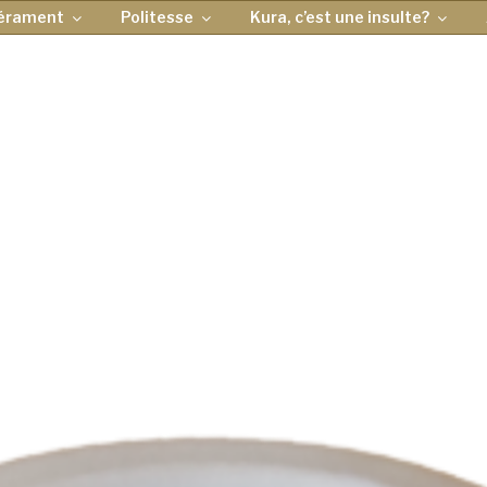
érament
Politesse
Kura, c’est une insulte?