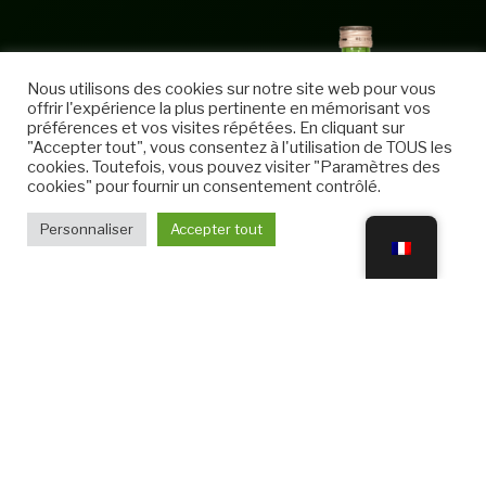
Nous utilisons des cookies sur notre site web pour vous
offrir l'expérience la plus pertinente en mémorisant vos
préférences et vos visites répétées. En cliquant sur
"Accepter tout", vous consentez à l'utilisation de TOUS les
cookies. Toutefois, vous pouvez visiter "Paramètres des
cookies" pour fournir un consentement contrôlé.
Personnaliser
Accepter tout
SHINKAME JUNMAI
SHINKAME JUNMAI
NAMA SWEET 14
GINJO MUROKA NAMA
2013
1.500,00
€
4.500,00
€