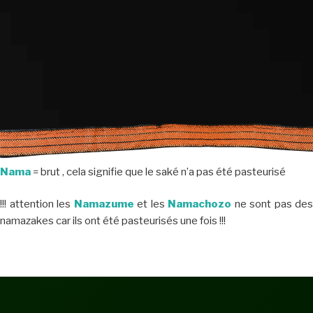
Nama
= brut , cela signifie que le saké n’a pas été pasteurisé
!!! attention les
Namazume
et les
Namachozo
ne sont pas des
namazakes car ils ont été pasteurisés une fois !!!