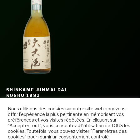
SHINKAME JUNMAI DAI
KOSHU 1983
8.500,00
€
–
12.000,00
€
Nous utilisons des cookies sur notre site web pour vous
offrir l'expérience la plus pertinente en mémorisant vos
préférences et vos visites répétées. En cliquant sur
"Accepter tout", vous consentez à l'utilisation de TOUS les
cookies. Toutefois, vous pouvez visiter "Paramètres des
cookies" pour fournir un consentement contrôlé.