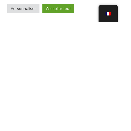
Personnaliser
Accepter tout
VOUS AIDER À MIEUX COMPRENDRE POUR
MIEUX CHOISIR
Amakuchi
(2)
Ginjo
(1)
Junmai
(47)
Jus de gouttes : Funakuchi
(4)
Levure kuratsuki kobo
(3)
Levure Rokugo n°6
(1)
Méthode Kimoto
(3)
Méthode Sokujo
(37)
Méthode Yamahai
(1)
Nakadori
(1)
Nama
(2)
Namazake
(1)
riz
(1)
Riz Ghoriki
(1)
Riz Omachi
(1)
Riz Shuzo-kotekimai
(1)
Sake brut : Namazake
(16)
Sake cuit 1 fois : Namachozo
(1)