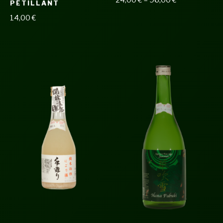
24,00
€
–
96,00
€
PÉTILLANT
14,00
€