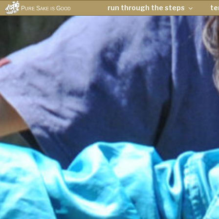
run through the steps
t
Pure Sake is Good