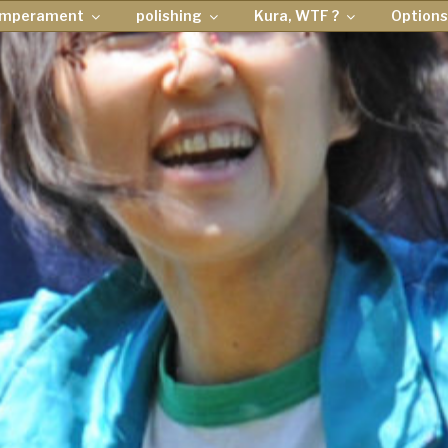
emperament
polishing
Kura, WTF ?
Options