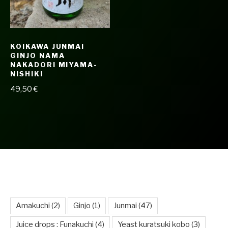
KOIKAWA JUNMAI
GINJO NAMA
NAKADORI MIYAMA-
NISHIKI
49,50
€
VOUS AIDER À MIEUX COMPRENDRE POUR
MIEUX CHOISIR
Amakuchi
(2)
Ginjo
(1)
Junmai
(47)
Juice drops : Funakuchi
(4)
Yeast kuratsuki kobo
(3)