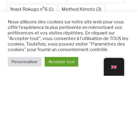
Yeast Rokugo n°6
(1)
Method Kimoto
(3)
Method Sokujo
(37)
Method Yamahai,
(1)
Nous utilisons des cookies sur notre site web pour vous
offrir l'expérience la plus pertinente en mémorisant vos
Nakadori
(1)
Nama
(2)
Namazake
(1)
riz
(1)
préférences et vos visites répétées. En cliquant sur
"Accepter tout", vous consentez à l'utilisation de TOUS les
Rice Ghoriki
(1)
Riz Omachi
(1)
cookies. Toutefois, vous pouvez visiter "Paramètres des
cookies" pour fournir un consentement contrôlé.
Rice Shuzo-kotekimai
(1)
Sake raw : Namazake
(16)
Personnaliser
Accepter tout
Sake cuit 1 fois : Namachozo
(1)
Sake cuit 1 fois : Namazume
(5)
Sake Daiginjo
(3)
Sake Genshu entier en alcool
(8)
Sake Ginjo
(12)
Sake Koshu
(7)
Sake Muroka
(16)
Sake Nigori
(4)
Sake sparkling
(3)
Sakés cuits 2 fois : Nikkai
(23)
Shiboritate
(2)
Umeshu
(1)
Yoshimasa Ogawahara
(15)